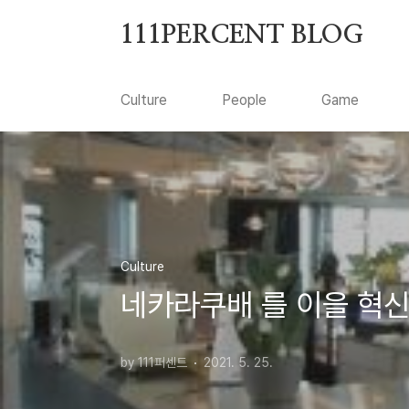
본문 바로가기
111PERCENT BLOG
Culture
People
Game
Culture
네카라쿠배 를 이을 혁신
by 111퍼센트
2021. 5. 25.