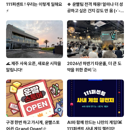
111퍼센트 ! 우리는 이렇게 일해요
🍀 운빨팀 전격 채용! 얼마나 더 성
⚡
공하고 싶은 건지 감도 안 옴 (◦︎˙-˙
◦︎)♥️
🌊 제주 사옥 오픈, 새로운 시작을
2026년 하반기 타운홀, 더 큰 도
알립니다!
약을 위한 준비 🚀
구경 한번 하고 가시게, 운빨스토
AI와 함께 만드는 나만의 게임!👾
어🎁 Grand Open!🎉
111퍼센트 사내 게임 챌린지!