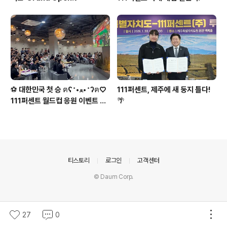
⚽ 대한민국 첫 승 ฅʕ˶•ﻌ•˶ʔฅ♡
111퍼센트, 제주에 새 둥지 틀다!
111퍼센트 월드컵 응원 이벤트 스
🌴
케치
의안내
티스토리
로그인
고객센터
© Daum Corp.
27
0