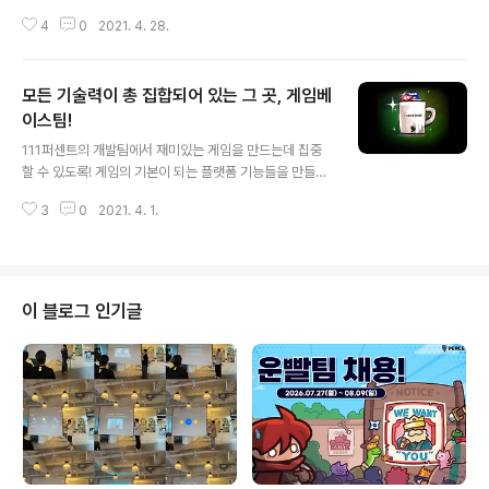
자이너 빌리와 썸머를 만나보았습니다 : ) (1) 어떤 콘텐츠
4
0
2021. 4. 28.
를 만들고 있는지 궁금해요! 콘텐츠 팀의 소개를 부탁드립
니다. 안녕하세요 ~ 콘텐츠팀은 111% 게임의 UA 마케팅
용 모바일 광고 소재 제작과 전환율 상승을 위한 앱스토어
모든 기술력이 총 집합되어 있는 그 곳, 게임베
관리, 그리고 유튜브 콘텐츠 제작을 담당하고 있습니다. 게
임의 설치와 인앱 상품 구매를 높이기 위해 다양한 업무를
이스팀!
글 내용
진행하는 만큼 여러 직무의 사람들이 모여서 협업을 진행
111퍼센트의 개발팀에서 재미있는 게임을 만드는데 집중
하는데요, 현재는 팀에 2D, 3D 그래픽 디자이너, 영상 디
할 수 있도록! 게임의 기본이 되는 플랫폼 기능들을 만들고
자이너와 플레이어블(Playable) 광고 개발자가 있고, 각
있는 게임베이스팀을 만나보았습니다 : ) (1) 게임베이스팀
자의 강점을 살려서 업무를 진행하고 있습니다. (2) 콘텐츠
3
0
2021. 4. 1.
은 어떤 일을 하는 팀인가요? 간단하게 소개 부탁드립니다!
팀에서 다양한 직무를..
안녕하세요. 게임베이스팀에서 클라이언트 개발을 담당하
고 있는 짐입니다~ 제가 소속되어 있는 게임베이스팀은 서
버 개발자, 클라이언트 개발자, 시스템 엔지니어, DBA 등
다양한 개발직군이 모여있습니다. 보통 플랫폼 또는 인프
이 블로그 인기글
라 팀이라고 많이들 부르시는데요. 저희는 다른 회사와는
다르게 게임 개발/운영, 기술R&D 영역까지 모든 게임의
기반이 되는 부분을 포함하고 있어 게임 베이스팀이라고
부르고 있습니다. 기본적으로 게임 개발/운영에 필요한 공
통 기능(로그인, 결제, 공지, 분석 ..