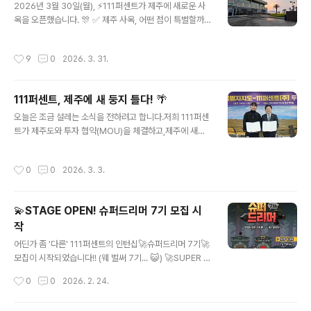
2026년 3월 30일(월), ⚡111퍼센트가 제주에 새로운 사
상에 없는 즐거움을 발명하는111퍼센트만의 창의적인 인
옥을 오픈했습니다. 🎊 ✅ 제주 사옥, 어떤 점이 특별할까
재 육성 인턴십 프로그램입니다. 2021년 1기를 시작으로
요? 🤗- 자연을 가까이에서 느낄 수 있는 업무 환경 🌊- 외
매 기수마다 새로운 도전과 성장을 만들어온 슈퍼드리머,6
부 환경에 방해 받지 않고 집중할 수 있는 환경 - 유연한 사
기는 조금 더 특별했는데요. ( •̀ ω •́ )✧ 무려 30명,역대
작성시간
9
0
2026. 3. 31.
고와 창의적인 시도를 가능하게 하는 공간 오픈을 기념하
가장 많은 인원을 선발하며 다양한 가능성을 가진 인재들
여 제주 사옥에서는 구성원들과 함께 타운홀을 진행하며
을 더 많이 만나기..
새로운 시작을 나누는 시간을 가졌는데요. 💫비양도를 바
111퍼센트, 제주에 새 둥지 틀다! 🌴
라보며, 111퍼센트가 만들어갈 다음 스테이지에 대한 기대
글 내용
와 함께 더 큰 도약을 다짐하는 자리였답니다. (화기애애
오늘은 조금 설레는 소식을 전하려고 합니다.저희 111퍼센
(´▽`ʃ♡ƪ) ) 또한, 제주에서의 첫 출발을 기념하며 인근
트가 제주도와 투자 협약(MOU)을 체결하고,제주에 새로
이웃분들께 이사 기념 떡을 나눠드리기도 했습니다.🤝앞으
운 오피스를 설립하게 되었습니다. (●'◡'●) 모바일 중심
로 제주와 함께 많은 이야기를 써내려가고자 합니다! ㄟ(≧
이었던 기존 사업 영역을 넘어,PC 및 글로벌 스팀(Stea
작성시간
0
0
2026. 3. 3.
◇≦)ㄏ ✅..
m) 플랫폼 등 신사업 확장의 개발 거점으로 선택한 곳이바
로 제주!!!! 🐬🌊바다가 보이는 공간에서 새로운 시도,영감
이 샘솟는 환경에서얼마나 멋진 게임이 탄생할지 벌써 기
💫STAGE OPEN! 슈퍼드리머 7기 모집 시
대만땅! 💞(제주 사옥은 현재 열심히 🚧공사 중🚧으로, 첨
작
부된 사진은 공사 전 모습입니다!) 이번 제주 진출은 단순한
글 내용
오피스 확장이 아니라111퍼센트의 다음 스테이지라고 생
어딘가 좀 '다른' 111퍼센트의 인턴십🚀슈퍼드리머 7기🚀
각합니다!!⚡111퍼센트⚡는 지금, 스테이지를 함께 열어갈
모집이 시작되었습니다!! (웨 벌써 7기... 😺) 🚀SUPER D
스팀 게임 개발 동료들을 찾고 있어요!! (✿◡‿◡)✔️ PC/
REAMER?슈퍼드리머는 2021년 첫 기수를 시작으로 7
작성시간
0
0
2026. 2. 24.
Stea..
기까지 이어오며,지속적인 개선과 고도화를 통해 안정적으
로 자리 잡은 111퍼센트의 대표 '시그니처 인턴십 프로그