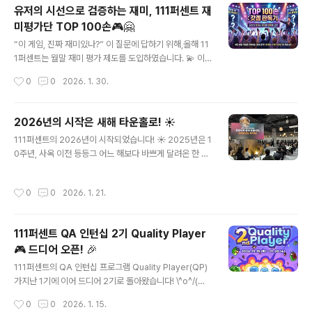
램'입니다. 🤜- ̗̀✨ ̖́-🤛🤗 슈퍼드리머는 이런 분을 기다립
유저의 시선으로 검증하는 재미, 111퍼센트 재
니다!- 게임을 사랑하며, 상상력과 창의력으로 세상을 놀라
미평가단 TOP 100손🎮🤗
게 할 준비가 된 분- 빠른 실행과 다양한 도전을 통해 폭발
글 내용
적인 성장을 만들어가고 싶은 분- 자신이 만든 게임으로 글
“이 게임, 진짜 재미있나?” 이 질문에 답하기 위해,올해 11
로벌 시장에 임팩트를 남기고 싶은 분- 인턴십을 시작으로
1퍼센트는 월말 재미 평가 제도를 도입하였습니다. 💫 이
정규직 전환까지 진지하게 도전하고 싶은 분✔️ 모집 분야 :
재미 평가를 맡아 진행하는 위원단이 바로111퍼센트의 재
작성시간
0
0
2026. 1. 30.
클라이언트, 2D그래픽✔️ 모집 기간 : 2월 23일..
미 평가단, TOP 100손입니다. 🖐️ TOP 100손이란?TO
P 100손은상반기 개발 중인 프로젝트를 가장 먼저 플레이
하고,유저의 손맛과 직관으로 게임의 재미를 평가하는 유
2026년의 시작은 새해 타운홀로! ☀️
저 평가단입니다. 🌍 글로벌 차트 TOP 100에 들어갈 게
글 내용
111퍼센트의 2026년이 시작되었습니다! ☀️ 2025년은 1
임을 귀신같이 알아맞히는 ‘손’을 뜻하지요. 후훗 (´▽`ʃ♡
0주년, 사옥 이전 등등그 어느 해보다 바쁘게 달려온 한 해
ƪ) 💫 재미 평가는 이렇게 진행되고 있어요재미 평가는 11
였는데요.그 다음 장을 열기 위해,111퍼센트는 새해 타운홀
1명의 구성원으로 구성된‘TOP 100손 위원단’과 함께 진
로 2026년의 첫걸음을 내디뎠습니다. 🐾이번 타운홀은토
행됩니다. 상반기 개발 중인 프로젝트를 가장 먼저 플레이
작성시간
0
0
2026. 1. 21.
니님(CEO)이 2026년 회사 방향성을 공유해 주시며 본격
하고,복잡한 설문 없이 간단한 별점 평가를 남깁니다. 매..
적으로 시작되었어요! 이후, 개발을 담당하는 CD(Creativ
e Director) 분들께서는 각 팀의 상반기 개발 프로젝트를
111퍼센트 QA 인턴십 2기 Quality Player
소개해 주셨고, 🎤👏 퍼블리싱을 담당하는 LD(Label Dir
🎮 드디어 오픈! 🎉
ector) 분들께서는 상반기 목표와 전략을 중심으로 각 레
글 내용
이블의 방향성을 공유해 주셨습니다. (👉 111퍼센트의 조
111퍼센트의 QA 인턴십 프로그램 Quality Player(QP)
직 구조와 역할이 궁금하신 분들은 [조직구조 소개 글]에서
가지난 1기에 이어 드디어 2기로 돌아왔습니다! \^o^/(기
더 자세히 확인하실 수 있어요. (●'◡'..
다리셨던 분들 계시죠? 👀) 🔎 QP(Quality Player)란?1
작성시간
0
0
2026. 1. 15.
11퍼센트 게임의 첫 번째 Player로서,플레이 과정에서 발