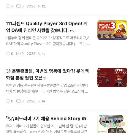
기에 추진될 다양한 사업들도 함께 공개되었는데요. +_+
지나칠 수 없었는데요. 😎 태극전사들의 첫 경기인 대한민
작성시간
3
0
2026. 6. 12.
모바일을 넘어 더 넓은 플랫폼에서 새로운 재미를 선보이
국 VS 체코 경기를사우분들과 함께 응원하기 위해 월드컵
기 위한 준비가 본격적으로 시..
단체 응원 이벤트를 진행했습니다! 💗 이번 이벤트는 월드
컵을 함께 즐기며 잠시 업무에서 벗어나 리프레시하고,동
111퍼센트 Quality Player 3rd Open! 게
료들과 자연스럽게 교류하며 조직에 활력을 더하는 시간을
임 QA에 진심인 사람을 찾습니다. 👀
만들어보고자 준비되었는데요! ദ്ദി( ˃ ᵕ ˂ദ്ദി) 평소에는 각자
글 내용
의 자리에서 열심히 달리던 구성원들이이날만큼은 모두 한
1월부터 함께 달려온 QP 2기가 성공적으로 마무리되고,A
자리에 모여치킨🍗, 피자🍕 그리고 시원한 맥주🍻와 함께
SAP하게 Quality Player 3기 낉여왔습니다! (~ ˙꒳​˙ )~
대한민국의 첫 승을 응원했습니다! ◞( ˙ ꒳ ˙ )◜◝( ˙ ꒳ ˙ )◟ 골
🌸(~ ˙꒳​˙ )~🌸 (~ ˙꒳​˙ )~🌸 게임을 누구보다 사랑하고, Q
작성시간
0
0
2026. 6. 4.
찬스마다 터져 나오는 ..
A라는 직무에 진심인 분들을 위한111퍼센트의 QA 인턴십
프로그램 Quality Player를 지금 소개합니다! Quality Pl
ayer란? ʕ⸝⸝•ﻌ•⸝⸝ʔ♡111퍼센트 게임의 첫 번째 Playe
🎲 운빨존많겜, 이번엔 명동에 떴다?! 롯데백
r로서,플레이 과정에서 발견되는 다양한 이슈를 분석·추적
화점 본점 팝업 오픈✨
하고,개선 제안을 통해 게임의 품질과 재미를 한 단계 더 끌
글 내용
어올리는 QA 인턴십 프로그램이에요. 단순한 테스트를 넘
이번엔 명동 한복판에서?!운빨존많겜 팝업 스토어가 롯데
어 완성도 높은 게임을 만드는 전 과정에 참여하며 QA로
백화점 본점에 찾아옵니다! 이번 팝업은 단순 굿즈샵이 아
서의 사고방식과 실무 역량을 함께 키워갈 수 있답니다! 이
닙니다 👀무려 ‘방탈출 콘셉트’로 진행되는 특별한 팝업 스
작성시간
0
0
2026. 5. 14.
런 분과 함..
토어인데요! ╰(*°▽°*)╯ 짜릿한 탈출 미션부터이번 팝
업에서만 만나볼 수 있는 한정판 스킨 & 신규 굿즈까지 🎁
운빨 유저라면 절대 놓칠 수 없는 콘텐츠들로 가득 준비되
🚀슈퍼드리머 7기 채용 Behind Story 📸
어 있습니다!! 뭐가 그렇게 재밌어?도심 한복판에서 즐기는
글 내용
슈퍼드리머 7기 분들이 입사한 지도 벌써 한 달! ⏰(시간
‘운빨’ 방탈출 체험!탈출 성공 시 인게임 재화 쿠폰까지 GE
정말 빠르네요…ㅎㅎ) 입사 한 달 기념으로,2월부터 차근
T ✨이번 팝업에서 최초 공개되는 신규 굿즈 라인업최대 7