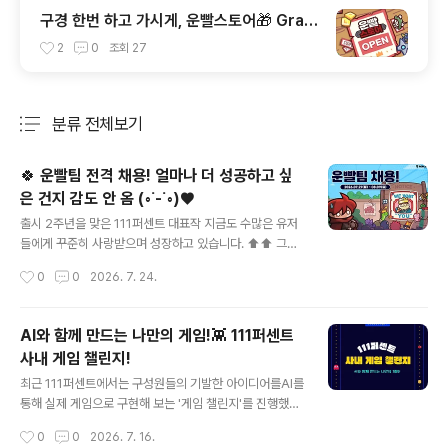
구경 한번 하고 가시게, 운빨스토어🎁 Gran
d Open!🎉
2
0
조회
27
분류 전체보기
주요 글 목록
🍀 운빨팀 전격 채용! 얼마나 더 성공하고 싶
은 건지 감도 안 옴 (◦︎˙-˙◦︎)♥️
글 내용
출시 2주년을 맞은 111퍼센트 대표작 지금도 수많은 유저
들에게 꾸준히 사랑받으며 성장하고 있습니다. ⬆️⬆️ 그런
데 운빨팀...아직도 만족을 모릅니다. 더 오래 사랑받는 게
작성시간
0
0
2026. 7. 24.
임을 만들기 위해오늘도 다음 재미를 고민하고 있습니다.
(ง •_•)ง 운빨팀에 합류하여의 다음 재미를 함께 만들어주
세요. \^o^/ 운빨팀, 이런 분들을 찾고 있어요 🫵 인재상은
AI와 함께 만드는 나만의 게임!👾 111퍼센트
단 ☝️ 재미있는 게임은일을 재미있어하는 사람들이 만듭니
사내 게임 챌린지!
다. 🚀 팀, 전직군 채용 중! 게임 클라이언트 개발자2D 게
글 내용
임 그래픽 디자이너UI·UX 디자이너이펙터밸런싱 기획자
최근 111퍼센트에서는 구성원들의 기발한 아이디어를AI를
📅 서류 접수 기간 놓치지 마세요!서류 접수 : 7/27(월) ~
통해 실제 게임으로 구현해 보는 '게임 챌린지'를 진행했습
8/9(일) 23:59
니다! ✨ 이번 챌린지에서는 30초 이내의 플레이 가능한
작성시간
0
0
2026. 7. 16.
미니 게임을 자유 주제로 제작했으며코딩 경험이 없는 구