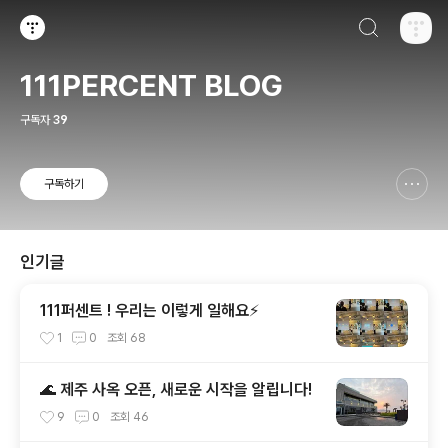
검색하기
티스토리
111PERCENT BLOG
구독자
39
구독하기
신고하기 레이어
열기
인기글
111퍼센트 ! 우리는 이렇게 일해요⚡
1
0
조회
68
🌊 제주 사옥 오픈, 새로운 시작을 알립니다!
9
0
조회
46