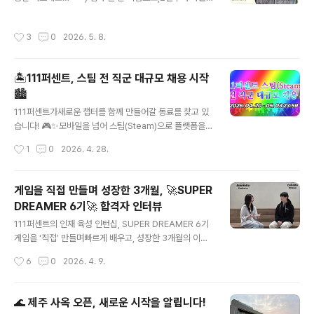
차근 준비해온슈퍼드리머 7기 채용 이야기를 가볍게 공유
0% 할인 랜덤박스 한정 판매구매 금액에 따라 헤일리 신
해보려 합니다 🙂 🎨 배너 제작 채용 캠페인의 시작은 배너
화/불멸 한정판 스킨 증정!특히 이번 팝업은1층 체험존과 9
작성시간
3
0
2026. 5. 8.
제작이 아닐까? 하는데요. 많은 분들의 관심을 끌고자연스
층 굿즈샵으로 나뉘어 운영되는데요! 1층에서는 가볍게 쉬
럽게 유입으로 이어질 수 있도록항상 고민이 많습니다. ╰
어가며 게임도 즐길 ..
(*°▽°*)╯ 이번 7기 채용 배너를 제작할 때도어떤 IP를
🏝️111퍼센트, 스팀 전 직군 대규모 채용 시작
어떻게 활용하면 좋을지 이야기를 정말 많이 나눴는데요
🏙️
👀 6기 인터뷰 당시 많은 분들이‘용사님 돌았어요’를 언급
글 내용
해주셨던 기억이 나서, 게임이 더 많이 사랑받았으면 하는
111퍼센트가새로운 챕터를 함께 만들어갈 동료를 찾고 있
마음으로이번에는 용돌 IP를 활용해보게 되었습니다 ✨ A
습니다! 🎮✨모바일을 넘어 스팀(Steam)으로 플랫폼을
D님과 함께 아이데이션을 진행하며“게임을 시작하는 순간
확장 중인 지금 ⚡ 우리는 우리만의 기준을 만들어가며,더
작성시간
1
0
2026. 4. 28.
의 설렘,미지의 세계로..
나은 방향을 함께 찾아가는 중이에요. 🙌 그래서, 이런 분
들을 기다리고 있습니다 ╰(°▽°)╯ 🍊 스팀 게임에 대한
관심과 열정이 넘치는 분🌿 자연 속에서 크리에이티브하게
게임을 직접 만들며 성장한 3개월, 🚀SUPER
일해보고 싶은 분🌊 제주에서 새로운 도전을 시작해보고
DREAMER 6기🚀 합격자 인터뷰
싶은 분 오픈 포지션을 확인해보세요! (´▽`ʃ♡ƪ)[ JEJU
글 내용
Office🍊]게임 클라이언트 개발자2D·3D 그래픽 디자이
111퍼센트의 인재 육성 인턴십, SUPER DREAMER 6기
너2D·3D 애니메이터UI·UX 디자이너이펙터밸런싱 기획
게임을 ‘직접’ 만들며빠르게 배우고, 성장한 3개월의 이야
자[SEOUL Office🏙️]브랜드 마케터커뮤니티 매니저 (영
기를 담았습니다.슈퍼드리머 6기 합격자제로님와 아이비
작성시간
6
0
2026. 4. 9.
어 / 중국어)콘텐츠 크리에이터 서류 접수 기간 놓치지 마
님의 이야기를 통해✅ SUPER DREAMER 인턴십이 어떻
세..
게 운영되는지 알 수 있어요.✅ 111퍼센트의 빠른 개발 방
식과 협업 문화를 엿볼 수 있어요.✅ 인턴에서 정규직으로
🌊 제주 사옥 오픈, 새로운 시작을 알립니다!
이어지는 성장 경로를 그려볼 수 있어요. 슈퍼드리머는 세
글 내용