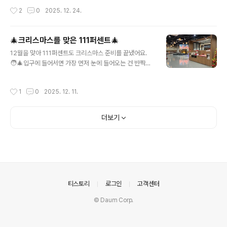
1/7은 20:00까지 운영) 💡 방문 전 알아두면 좋아요!- 10
시작부터 큰 전환점까지,모든 순간이 쌓여 지금의 111퍼센
작성시간
2
0
2025. 12. 24.
0% 현장 예약제로 ..
트를 만들었습니다. 그럼,2025년의 기록을 분기별로 천천
히 되짚어볼게요 📖✨ __________________ 🌱 1분기 |
시작은 언제나 설레니까새해의 공기가 아직 차갑던 시기,
🎄크리스마스를 맞은 111퍼센트🎄
하지만 시작의 에너지는 유독 뜨거웠습니다.새해 타운홀운
글 내용
12월을 맞아 111퍼센트도 크리스마스 준비를 끝냈어요.
빨존많겜 팝업스토어 오픈QP 1기(QA 인턴십) 채용특급
🧑‍🎄입구에 들어서면 가장 먼저 눈에 들어오는 건 반짝이
주술대전 4인전 정식 론칭슈퍼메이커 1기 채용운빨존많겜
는 크리스마스 트리 🎄✨ (트리 볼 때마다 기분 좋은 건 나
기부운빨돌격대 신규 런칭청강문화산업대학교 MOU 체결
뿐만 아니자나 ~ (´▽`ʃ♡ƪ)) 사내 카페 퍼카페 역시 겨울
우리의 도전과 세계를 넓히며,'올해는 다르다'는 예감을 현
작성시간
1
0
2025. 12. 11.
분위기 가득~ ☃️ 크리스마스 데코와 함께 한층 포근해진
실로 만들기 시작한 분기였습니다. 🌼 2분기 | 함께여서 더
공간에서연말 감성을 뿜뿜 느낄 수 있답니다...♥️ 겨울을 맞
커진 시간 사람..
아 신메뉴도 출시했는데요! - 바로 겨울하면 빠질 수 없는
더보기
호빵 ( 호 호 ~ 불어드세요~ 😏)- 111퍼센트 구성원들의
아침을 든든하게 책임져줄 샐러드 샌드위치까지! 🥗 날씨
가 추워지고 한 해가 마무리되면서 각자 이런 저런 고민이
많으실 텐데요. 저희가 준비한 작은 변화들이조금이라도 1
11퍼센트 구성원분들의 겨울을 따뜻하게 채워주면 좋겠습
니다...
의안내
티스토리
로그인
고객센터
© Daum Corp.