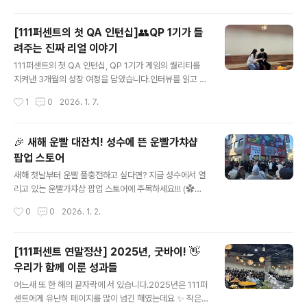
견되는 다양한 이슈를 분석·추적하고 개선 제안을 통해 게
임의 품질과 재미를 한 단계 더 끌어올리는 QA 인턴십 프
[111퍼센트의 첫 QA 인턴십]👥QP 1기가 들
로그램입니다. 단순한 테스트를 넘어, 완성도 높은 게임을
려주는 진짜 리얼 이야기
만드는 전 과정에 직접 참여하며QA로서의 사고방식과 실
글 내용
무 역량을 함께 키워갈 수 있습니다. 111퍼센트 게임의 첫
111퍼센트의 첫 QA 인턴십, QP 1기가 게임의 퀄리티를
번째 Player가 되어, 더 좋은 게임을 함께 만들어가는 경
지켜낸 3개월의 성장 여정을 담았습니다.인터뷰를 읽고 나
험을 시작해보세요! ✨ ✔️ 모집 분야 : 게임 QA ✔️ 모집 기
면,🔅 QA 인턴십 ‘Quality Player’가 어떻게 운영되는지
작성시간
1
0
2026. 1. 7.
간 : 1월 15일(목) ~ ..
알 수 있어요.→ 단순 체험이 아닌, 실무 중심으로 성장하는
프로그램의 실제 모습 🔅 111퍼센트 QA팀의 일하는 방식
과 팀 문화를 엿볼 수 있어요.→ 인턴도 자유롭게 의견을 내
🎉 새해 운빨 대잔치! 성수에 뜬 운빨가챠샵
고, 아이디어가 존중받는 협업 환경 🔅 QA 인턴에서 정식
팝업 스토어
구성원으로 이어지는 커리어 루트를 그려볼 수 있어요.→
글 내용
QP 1기의 경험으로 보는 현실적인 성장 스토리 2025년 1
새해 첫날부터 운빨 풀충전하고 싶다면? 지금 성수에서 열
11퍼센트는 Quality Player 라는 첫 QA 인턴십 프로그
리고 있는 운빨가챠샵 팝업 스토어에 주목하세요!!! (✿◡
램을 진행했었습니다. 🔖 QP(Quality Player)란 111퍼
‿◡) 🎁 팝업에서 뭐가 그렇게 재밌어?- 한 번 돌리면 멈
작성시간
0
0
2026. 1. 2.
센트의 신규 및 업데이트 ..
출 수 없는 손맛! 꽝 없는 가챠로 피규어 획득!- 피규어 조합
을 통해 갖고 싶은 보너스 상품까지- 레벨이 올라갈수록 굿
즈 선택권 / 한정 스킨 등 보상이 더 좋아진다는 사실! 👉
[111퍼센트 연말정산] 2025년, 굿바이! 👋
단순히 “뽑는 재미”를 넘어서 어떻게 조합할지 고민하는
우리가 함께 이룬 성과들
재미까지 있는 게 포인트!! 📍 팝업 안내- 장소: 성수역 3번
글 내용
출구 앞 (서울시 성동구 아차산로 116)- 기간: 2026년 1
어느새 또 한 해의 끝자락에 서 있습니다.2025년은 111퍼
월 1일(목) ~ 1월 7일(수)- 운영 시간: 10:00 ~ 22:00(※
센트에게 유난히 페이지를 많이 넘긴 해였는데요 ✨ 작은