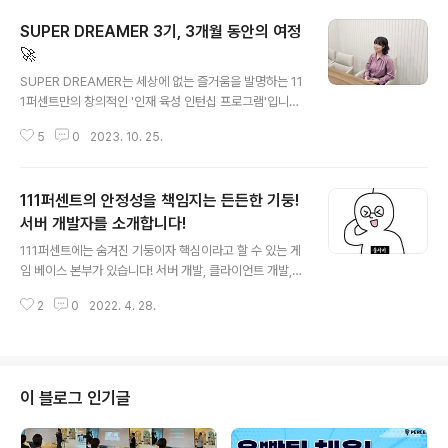
SUPER DREAMER 3기, 3개월 동안의 여정
🚀
글 내용
SUPER DREAMER는 세상에 없는 즐거움을 발명하는 11
1퍼센트만의 창의적인 '인재 육성 인턴십 프로그램'입니다.
111퍼센트의 유일한 채용 연계 인턴십이기도 한데요, 202
5
0
2023. 10. 25.
1년도 1기, 2022년도 2기에 이어 이번 2023년도 슈퍼드
리머 3기까지 수료가 완료되었습니다! 👏 슈퍼드리머 인턴
십은 총 3개월 동안 진행되며, 직접 게임 개발의 A-Z 까지
111퍼센트의 안정성을 책임지는 든든한 기둥!
경험할 수 있기때문에 매번 경쟁률이 높은데요, 이번 인터
뷰는 슈퍼드리머 3기로 입사하여 정규직 전환까지 합격 한
서버 개발자를 소개합니다!
글 내용
줄리님, 앤소니님을 모셨습니다! 😊 Q. 안녕하세요! 자기소
111퍼센트에는 숨겨진 기둥이자 핵심이라고 할 수 있는 게
개 부탁드려요 ! 줄리 : 안녕하세요! 게임과 미술을 좋아하
임 베이스 본부가 있습니다! 서버 개발, 클라이언트 개발, D
는, 2D 디자이너 줄리입니다! 앤소니 : 안녕하세요 슈퍼드
BA, 시스템 엔지니어 등 다양한 직군이 모여있는 특별한
리머 3기 수료 후 현재 111퍼센트에서 게임 개발자로 근무
2
0
2022. 4. 28.
본부인데요! (자세한 사항은 게임 베이스 본부 인터뷰를 참
하고..
고해 주세요!) 게임 베이스 본부에서 서버 개발자를 맡고 계
시는 대니님, 루팡님을 인터뷰해 보았습니다! 1.안녕하세요
대니님, 루팡님! 자기소개 부탁드립니다. 대니님 : 안녕하세
요 게임 서버 개발자 대니입니다. 저는 게임 베이스 팀에서
이 블로그 인기글
게임 서버 개발을 담당하고 있으며, 구체적으로는 셀에서
쉽게 실시간 멀티플레이 게임 개발을 하기 위해서 실시간