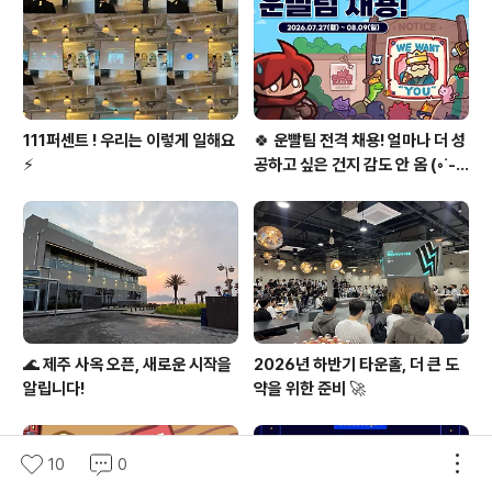
게임 네트워크 엔진을 개발하고 있습니다. 루팡님 : 안녕하
세요. 게임베이스 본부 서버 개발자 루팡입니다. 현재 담당
하는 업무는 특정 ..
111퍼센트 ! 우리는 이렇게 일해요
🍀 운빨팀 전격 채용! 얼마나 더 성
⚡
공하고 싶은 건지 감도 안 옴 (◦︎˙-˙
◦︎)♥️
🌊 제주 사옥 오픈, 새로운 시작을
2026년 하반기 타운홀, 더 큰 도
알립니다!
약을 위한 준비 🚀
10
0