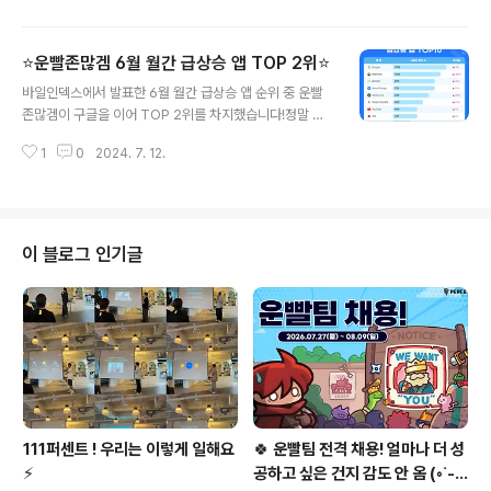
성 (환경을 위해서도 불필요하게 버리는 박스는 NO! 밖에
서도 활용가능하게 고민하자!) 💡 입사자 분들을 향한 무
⭐운빨존많겜 6월 월간 급상승 앱 TOP 2위⭐
한 환영 (111퍼센트라는 멋진 성으로 모두 모여주세
글 내용
요!) 💡 밝은 분위기 💡 + 111퍼센트 식 재미 요소 (랜덤
바일인덱스에서 발표한 6월 월간 급상승 앱 순위 중 운빨
다이스, 운빨존많겜 회사 아니랄까봐 😎... Random 요소
존많겜이 구글을 이어 TOP 2위를 차지했습니다!정말 유
까지!)의미와 실용성 그리고 귀여움(?) 까지 모두 사로잡
명한 앱들 사이에 운빨존많겜이 구글과 만 명 차이로 2위
은 111퍼센트의 새로운 웰컴키트를 소개합니다! 👇 구성품
1
0
2024. 7. 12.
를!🤭많은 사랑과 관심에 감사드립니다❤️❤️❤️🔮 오직 운
은 아래와 같아요! 👇1. 🧺 트래블 파우치실용성 1..
빨 하나만 믿고 가는 운빨ㅈㅁ게임…!다같이 해보시지 않으
실래요? ❤️💌 다운로드📌 GooglePlay 스토어 📌 App
le 앱스토어 👉 111퍼센트는 채용 중! ❤️
이 블로그 인기글
111퍼센트 ! 우리는 이렇게 일해요
🍀 운빨팀 전격 채용! 얼마나 더 성
⚡
공하고 싶은 건지 감도 안 옴 (◦︎˙-˙