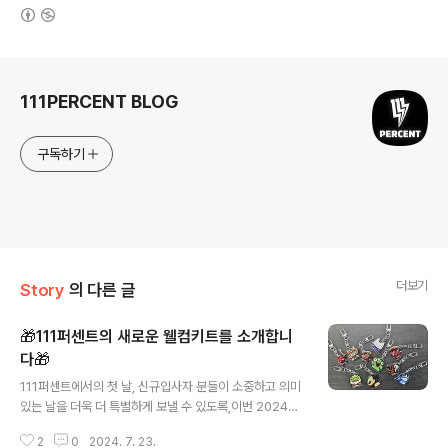
(새창열림)
로그 정보
111PERCENT BLOG
구독하기
더보기
Story
의 다른 글
🎁111퍼센트의 새로운 웰컴키트를 소개합니
다🎁
글 내용
111퍼센트에서의 첫 날, 신규입사자 분들이 소중하고 의미
있는 날을 더욱 더 특별하게 보낼 수 있도록,이번 2024년
하반기를 맞아 웰컴키트를 리뉴얼 했습니다! 👏이번 웰컴
2
0
2024. 7. 23.
키트에는 아래와 같은 것들을 담으려 노력했어요. 💡 실용