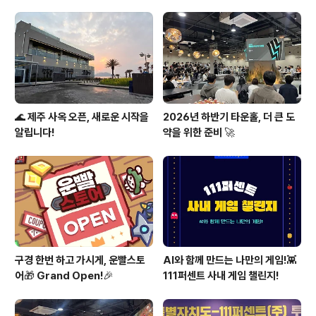
◦︎)♥️
🌊 제주 사옥 오픈, 새로운 시작을
2026년 하반기 타운홀, 더 큰 도
알립니다!
약을 위한 준비 🚀
구경 한번 하고 가시게, 운빨스토
AI와 함께 만드는 나만의 게임!👾
어🎁 Grand Open!🎉
111퍼센트 사내 게임 챌린지!