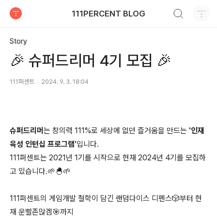
검색하기
111PERCENT BLOG
티스토리
Story
🎉 슈퍼드리머 4기 모집 🎉
111퍼센트
2024. 9. 3. 18:04
슈퍼드리머
는 창의력 111%로 세상에 없던 즐거움을 만드는
'인재
육성 인턴십 프로그램'
입니다.
111퍼센트는 2021년 1기를 시작으로 현재 2024년 4기를 모집하
고 있습니다.🌱🐣🌱
111퍼센트의 게임개발 철학이 담긴 랜덤다이스 디펜스🎲부터 현
재 운빨존많겜🎯까지