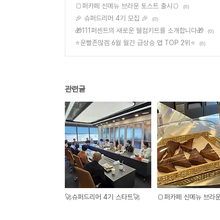
🍞퍼카페 신메뉴 브라운 토스트 출시🍞
(0)
🎉 슈퍼드리머 4기 모집 🎉
(0)
🎁111퍼센트의 새로운 웰컴키트를 소개합니다🎁
(0)
⭐운빨존많겜 6월 월간 급상승 앱 TOP 2위⭐
(0)
관련글
🚀슈퍼드리머 4기 스타트🚀