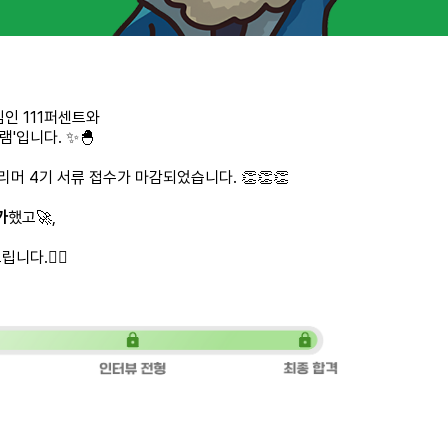
인 111퍼센트와
램'입니다. ✨🐣
리머 4기 서류 접수가 마감되었습니다. 👏👏👏
가
했고🚀,
다.🙇‍♀️