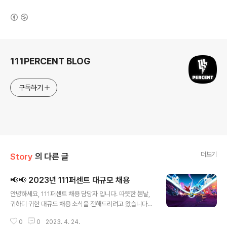
(새창열림)
로그 정보
111PERCENT BLOG
구독하기
더보기
Story
의 다른 글
📢📢 2023년 111퍼센트 대규모 채용
글 내용
안녕하세요, 111퍼센트 채용 담당자 입니다. 따뜻한 봄날,
귀하디 귀한 대규모 채용 소식을 전해드리려고 왔습니다
🌸 111퍼센트와 함께할 신입/경력 인재분들을 다양한 직군
0
0
2023. 4. 24.
에서 모집합니다. 🚀 채용 오픈 포지션 ▶ 개발직군 : 클라