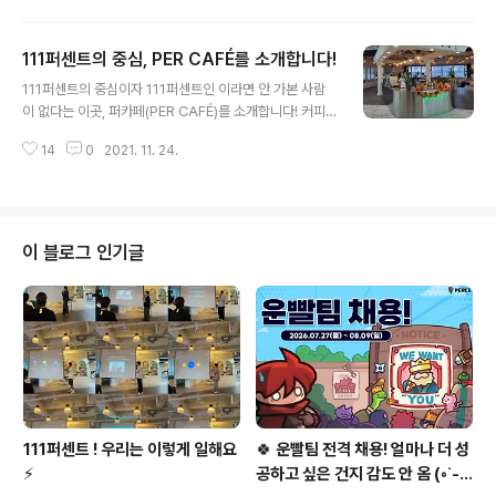
이언트, 서버, 백엔드, 플랫폼 클라이언트, 시스템 엔지니
어, 데이터 엔지니어, 데이터 분석가 등 ▶ 기획직군 : 게임
111퍼센트의 중심, PER CAFÉ를 소개합니다!
기획자, 웹기획자, 콘텐츠기획자 등 ▶ 아트직군 : UI/UX디
글 내용
자인, 영상콘텐츠디자인, 일러스트레이터, 애니메이터 등
111퍼센트의 중심이자 111퍼센트인 이라면 안 가본 사람
▶ 사업/마케팅/경영지원 : 글로벌 퍼포먼스 마케터, 사업P
이 없다는 이곳, 퍼카페(PER CAFÉ)를 소개합니다! 커피
M, 회계담당자 등 많은 관심과 지원 바랍니다! 111퍼센트
의 고소한 향으로 111퍼센트의 아침을 여는 퍼카페는 오로
채용공고 확인하기 ▶ https://recruit.111percent.net/
14
0
2021. 11. 24.
지 111퍼센트만을 위해 지어진 곳입니다. 111퍼센트는 급
position #111퍼센트 #채용 #게임 #게..
격한 성장을 이루었고 많은 인재분들과 합류하게 되며 더
나은 직원 경험을 위해 많은 것들을 고민하게 되었습니다.
업무 중에 리프레시하며 쉬어갈 수 있는 곳, 딱딱한 사무실
의 분위기에서 벗어나 더 편하게 소통을 나눌 수 있는 곳,
이 블로그 인기글
맛있고 다양한 메뉴와 먹거리로 업무의 효율성을 높일 수
있는 곳. 바로 퍼카페입니다. 오늘은 이러한 퍼카페의 마스
코트 리리님과 인터뷰를 해보았습니다. (1) 안녕하세요 리
리님! 자기소개 부탁드립니다. 안녕하세요, 저는 111퍼센트
의 맛과 즐거움을 책..
111퍼센트 ! 우리는 이렇게 일해요
🍀 운빨팀 전격 채용! 얼마나 더 성
⚡
공하고 싶은 건지 감도 안 옴 (◦︎˙-˙