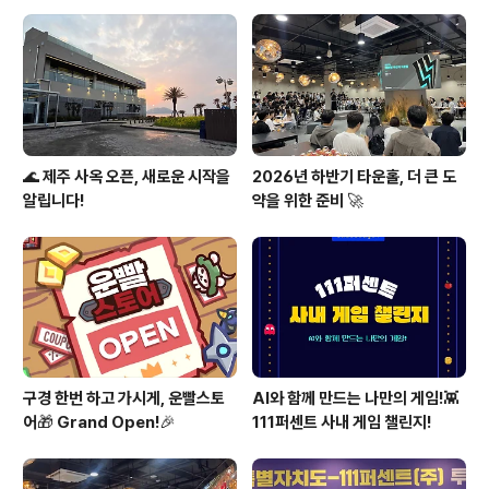
◦︎)♥️
🌊 제주 사옥 오픈, 새로운 시작을
2026년 하반기 타운홀, 더 큰 도
알립니다!
약을 위한 준비 🚀
구경 한번 하고 가시게, 운빨스토
AI와 함께 만드는 나만의 게임!👾
어🎁 Grand Open!🎉
111퍼센트 사내 게임 챌린지!