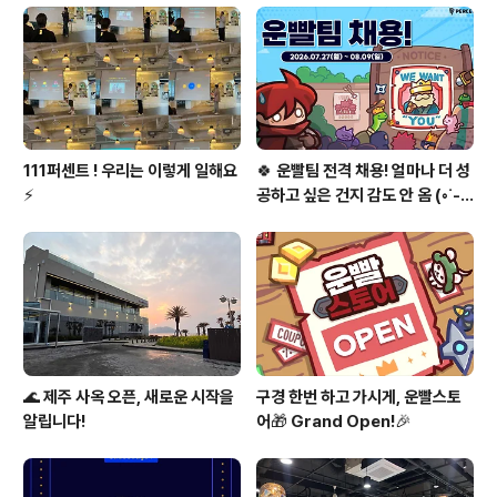
🍀 111퍼센트에 합류하셔서 재밌는 이벤트를 즐기고 싶
으신 분들은?아래 페이지를 확인해 주세요!🤗 👉 111퍼센
트는 대규모 채용 중
111퍼센트 ! 우리는 이렇게 일해요
🍀 운빨팀 전격 채용! 얼마나 더 성
⚡
공하고 싶은 건지 감도 안 옴 (◦︎˙-˙
◦︎)♥️
🌊 제주 사옥 오픈, 새로운 시작을
구경 한번 하고 가시게, 운빨스토
알립니다!
어🎁 Grand Open!🎉