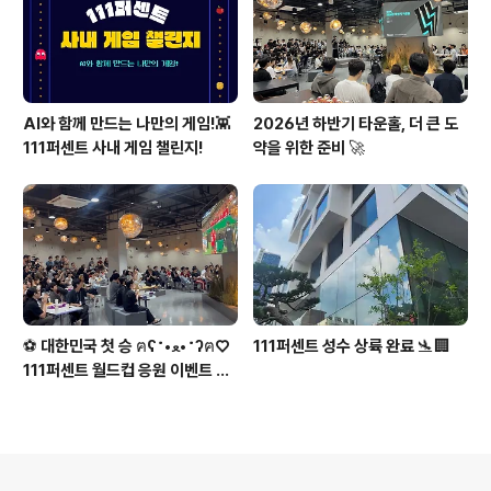
AI와 함께 만드는 나만의 게임!👾
2026년 하반기 타운홀, 더 큰 도
111퍼센트 사내 게임 챌린지!
약을 위한 준비 🚀
⚽ 대한민국 첫 승 ฅʕ˶•ﻌ•˶ʔฅ♡
111퍼센트 성수 상륙 완료 🛬🏢
111퍼센트 월드컵 응원 이벤트 스
케치
의안내