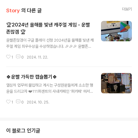
더보기
Story
의 다른 글
🏆2024년 올해를 빛낸 캐주얼 게임 - 운빨
존많겜 🏆
글 내용
운빨존많겜이 구글 플레이 선정 2024년을 올해를 빛낸 캐
주얼 게임 최우수상을 수상하였습니다. 🎉🎉🎉 운빨존많
겜을 사랑해준 많은 유저 분들 덕분에 경쟁작들을 제치고
1
0
2024. 11. 22.
당당히 최고의 캐주얼 게임 상🏆을 받을 수 있었어요! 😎
또한 구성원분들과도 다 같이 수상의 기쁜 마음을 나누고
자, 귀여운 운빨 컵케익🧁을 준비하였습니다. 구성원분들
🍀운빨 가득한 캡슐뽑기🍀
끼리 모여 운빨팀에 대한 진심 어린 축하와 함께 뜨거운 박
글 내용
수를 보냈고, 함께 화기애애 하게 컵케익을 나누어 먹었습
열심히 업무에 몰입하고 계시는 구성원분들에게 소소한 행
니다.❤️ 많은 분들이 진심으로 운빨의 수상을 축하해주시
운을 드리고자 ❤️111퍼센트의 사내카페인 '퍼카페' 에서
고, 즐거워해주셔서, 더욱 행복한 금요일을 보낼 수 있었습
🍀운빨 가득한 캡슐뽑기🍀이벤트가 진행되었습니다. 상
니다. ❤️오늘도 운빨 가득한 하루 !🍀111퍼센트에 합류하
1
0
2024. 10. 25.
품은 커피 쿠폰부터 키링, 인기만점 New 웰컴키트 데스크
고 싶으신 분들은?아래 페이지를 확인해 주세요!🤗 👉 11
패드까지! ⌨️👉 111퍼센트의 웰컴키트가 궁금하다면?물
1퍼센트는 대규모 채용 중
론 상품뿐만 아니라 카페매니저 리리님의 사랑이 가득 담
긴 "꽝"도 있었답니다.🤩111퍼센트는...이벤트도 운빨?🤭
많은 구성원 분들이 즐거워해주셔서, 더욱더 행복한 금요
이 블로그 인기글
일을 보낼 수 있었습니다. ❤️오늘도 운빨 가득한 하루 !