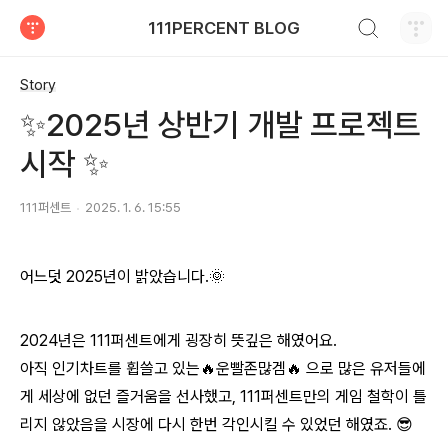
검색하기
111PERCENT BLOG
티스토리
Story
✨2025년 상반기 개발 프로젝트
시작 ✨
111퍼센트
2025. 1. 6. 15:55
어느덧 2025년이 밝았습니다.🌞
2024년은 111퍼센트에게 굉장히 뜻깊은 해였어요.
아직 인기차트를 휩쓸고 있는🔥
운빨존많겜
🔥
으로 많은 유저들에
게 세상에 없던 즐거움을 선사했고, 111퍼센트만의 게임 철학이 틀
리지 않았음을 시장에 다시 한번 각인시킬 수 있었던 해였죠. 😎