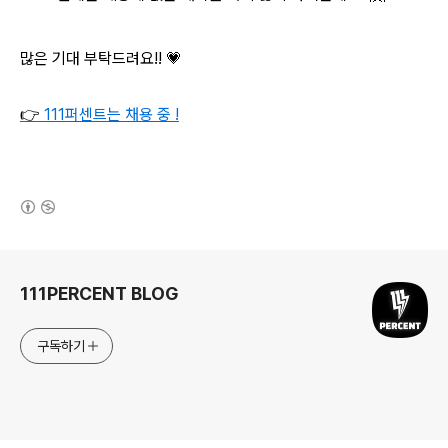
많은 기대 부탁드려요!! 💗
👉
111퍼센트는 채용 중 !
(새창열림)
로그 정보
111PERCENT BLOG
구독하기