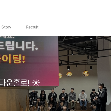
Story
Recruit
타운홀로! ☀️