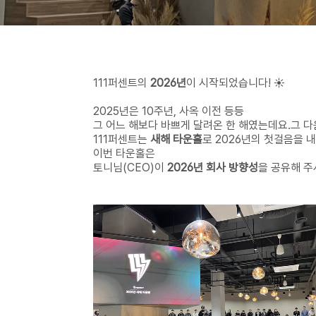
111퍼센트의
2026년
이 시작되었습니다! ☀️
2025년은 10주년, 사옥 이전 등등
그 어느 해보다 바쁘게 달려온 한 해였는데요.그 다
111퍼센트는
새해 타운홀
로 2026년의 첫걸음을 내
이번 타운홀은
토니님(CEO)이
2026년 회사 방향성
을
공유해 주