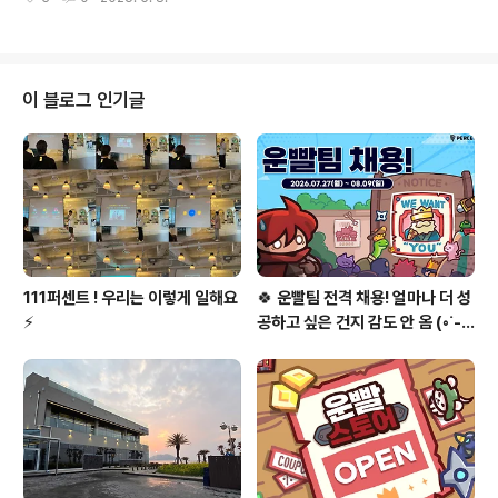
해보려 합니다 🙂 🎨 배너 제작 채용 캠페인의 시작은 배너
층 굿즈샵으로 나뉘어 운영되는데요! 1층에서는 가볍게 쉬
제작이 아닐까? 하는데요. 많은 분들의 관심을 끌고자연스
어가며 게임도 즐길 ..
럽게 유입으로 이어질 수 있도록항상 고민이 많습니다. ╰
(*°▽°*)╯ 이번 7기 채용 배너를 제작할 때도어떤 IP를
어떻게 활용하면 좋을지 이야기를 정말 많이 나눴는데요
이 블로그 인기글
👀 6기 인터뷰 당시 많은 분들이‘용사님 돌았어요’를 언급
해주셨던 기억이 나서, 게임이 더 많이 사랑받았으면 하는
마음으로이번에는 용돌 IP를 활용해보게 되었습니다 ✨ A
D님과 함께 아이데이션을 진행하며“게임을 시작하는 순간
의 설렘,미지의 세계로..
111퍼센트 ! 우리는 이렇게 일해요
🍀 운빨팀 전격 채용! 얼마나 더 성
⚡
공하고 싶은 건지 감도 안 옴 (◦︎˙-˙
◦︎)♥️