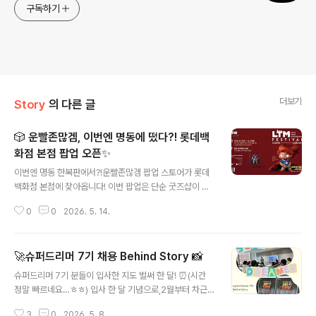
구독하기
더보기
Story
의 다른 글
🎲 운빨존많겜, 이번엔 명동에 떴다?! 롯데백
화점 본점 팝업 오픈✨
글 내용
이번엔 명동 한복판에서?!운빨존많겜 팝업 스토어가 롯데
백화점 본점에 찾아옵니다! 이번 팝업은 단순 굿즈샵이 아
닙니다 👀무려 ‘방탈출 콘셉트’로 진행되는 특별한 팝업 스
0
0
2026. 5. 14.
토어인데요! ╰(*°▽°*)╯ 짜릿한 탈출 미션부터이번 팝
업에서만 만나볼 수 있는 한정판 스킨 & 신규 굿즈까지 🎁
운빨 유저라면 절대 놓칠 수 없는 콘텐츠들로 가득 준비되
🚀슈퍼드리머 7기 채용 Behind Story 📸
어 있습니다!! 뭐가 그렇게 재밌어?도심 한복판에서 즐기는
글 내용
‘운빨’ 방탈출 체험!탈출 성공 시 인게임 재화 쿠폰까지 GE
슈퍼드리머 7기 분들이 입사한 지도 벌써 한 달! ⏰(시간
T ✨이번 팝업에서 최초 공개되는 신규 굿즈 라인업최대 7
정말 빠르네요…ㅎㅎ) 입사 한 달 기념으로,2월부터 차근
0% 할인 랜덤박스 한정 판매구매 금액에 따라 헤일리 신
차근 준비해온슈퍼드리머 7기 채용 이야기를 가볍게 공유
화/불멸 한정판 스킨 증정!특히 이번 팝업은1층 체험존과 9
3
0
2026. 5. 8.