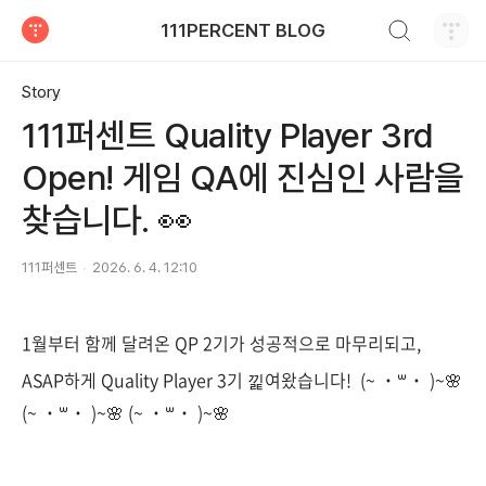
검색하기
111PERCENT BLOG
티스토리
Story
111퍼센트 Quality Player 3rd
Open! 게임 QA에 진심인 사람을
찾습니다. 👀
111퍼센트
2026. 6. 4. 12:10
1월부터 함께 달려온 QP 2기가 성공적으로 마무리되고,
ASAP하게 Quality Player 3기 낉여왔습니다! (~ ˙꒳​˙ )~🌸
(~ ˙꒳​˙ )~🌸 (~ ˙꒳​˙ )~🌸