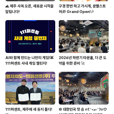
🌊 제주 사옥 오픈, 새로운 시작을
구경 한번 하고 가시게, 운빨스토
알립니다!
어🎁 Grand Open!🎉
AI와 함께 만드는 나만의 게임!👾
2026년 하반기 타운홀, 더 큰 도
111퍼센트 사내 게임 챌린지!
약을 위한 준비 🚀
111퍼센트, 제주에 새 둥지 틀다!
⚽ 대한민국 첫 승 ฅʕ˶•ﻌ•˶ʔฅ♡