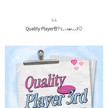
Quality Player란? ʕ⸝⸝•ﻌ•⸝⸝ʔ♡