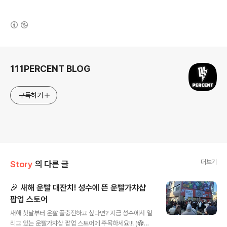
(새창열림)
로그 정보
111PERCENT BLOG
구독하기
더보기
Story
의 다른 글
🎉 새해 운빨 대잔치! 성수에 뜬 운빨가챠샵
팝업 스토어
글 내용
새해 첫날부터 운빨 풀충전하고 싶다면? 지금 성수에서 열
리고 있는 운빨가챠샵 팝업 스토어에 주목하세요!!! (✿◡