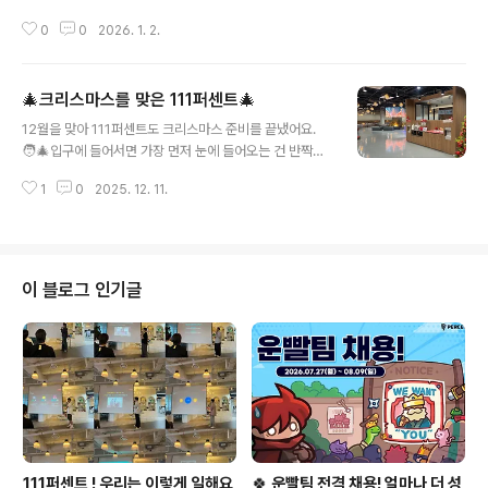
‿◡) 🎁 팝업에서 뭐가 그렇게 재밌어?- 한 번 돌리면 멈
0
0
2026. 1. 2.
출 수 없는 손맛! 꽝 없는 가챠로 피규어 획득!- 피규어 조합
을 통해 갖고 싶은 보너스 상품까지- 레벨이 올라갈수록 굿
즈 선택권 / 한정 스킨 등 보상이 더 좋아진다는 사실! 👉
🎄크리스마스를 맞은 111퍼센트🎄
단순히 “뽑는 재미”를 넘어서 어떻게 조합할지 고민하는
글 내용
재미까지 있는 게 포인트!! 📍 팝업 안내- 장소: 성수역 3번
12월을 맞아 111퍼센트도 크리스마스 준비를 끝냈어요.
출구 앞 (서울시 성동구 아차산로 116)- 기간: 2026년 1
🧑‍🎄입구에 들어서면 가장 먼저 눈에 들어오는 건 반짝이
월 1일(목) ~ 1월 7일(수)- 운영 시간: 10:00 ~ 22:00(※
는 크리스마스 트리 🎄✨ (트리 볼 때마다 기분 좋은 건 나
1/7은 20:00까지 운영) 💡 방문 전 알아두면 좋아요!- 10
1
0
2025. 12. 11.
뿐만 아니자나 ~ (´▽`ʃ♡ƪ)) 사내 카페 퍼카페 역시 겨울
0% 현장 예약제로 ..
분위기 가득~ ☃️ 크리스마스 데코와 함께 한층 포근해진
공간에서연말 감성을 뿜뿜 느낄 수 있답니다...♥️ 겨울을 맞
아 신메뉴도 출시했는데요! - 바로 겨울하면 빠질 수 없는
호빵 ( 호 호 ~ 불어드세요~ 😏)- 111퍼센트 구성원들의
이 블로그 인기글
아침을 든든하게 책임져줄 샐러드 샌드위치까지! 🥗 날씨
가 추워지고 한 해가 마무리되면서 각자 이런 저런 고민이
많으실 텐데요. 저희가 준비한 작은 변화들이조금이라도 1
11퍼센트 구성원분들의 겨울을 따뜻하게 채워주면 좋겠습
니다...
111퍼센트 ! 우리는 이렇게 일해요
🍀 운빨팀 전격 채용! 얼마나 더 성