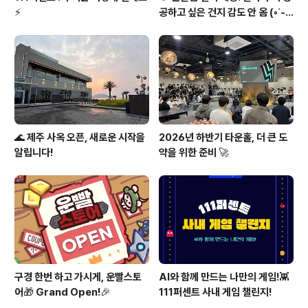
⚡
공하고 싶은 건지 감도 안 옴 (◦︎˙-˙
◦︎)♥️
🌊 제주 사옥 오픈, 새로운 시작을
2026년 하반기 타운홀, 더 큰 도
알립니다!
약을 위한 준비 🚀
구경 한번 하고 가시게, 운빨스토
AI와 함께 만드는 나만의 게임!👾
어🎁 Grand Open!🎉
111퍼센트 사내 게임 챌린지!