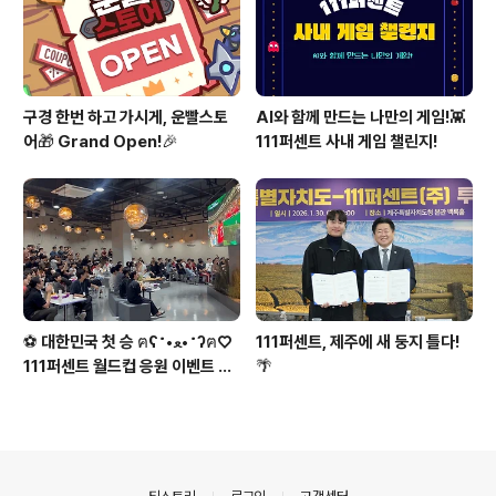
구경 한번 하고 가시게, 운빨스토
AI와 함께 만드는 나만의 게임!👾
어🎁 Grand Open!🎉
111퍼센트 사내 게임 챌린지!
⚽ 대한민국 첫 승 ฅʕ˶•ﻌ•˶ʔฅ♡
111퍼센트, 제주에 새 둥지 틀다!
111퍼센트 월드컵 응원 이벤트 스
🌴
케치
의안내