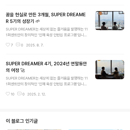
을 더 많이 만나기..
기회가 열려 있는데요. 이번에는 슈퍼드리머 1기 출신 지카
이스 님과 3기 출신 세로 님을 만나,슈퍼드리머로 시작해
꿈을 현실로 만든 3개월, SUPER DREAME
CD로 성장하기까지의 여정과 111퍼센트만의 빠르고 유연
한 일하는 방식을 직접 들어봤습니다. ☺️ 현재 슈퍼드리머
R 5기의 성장기 🌱
글 내용
6기 모집이 진행 중인 만큼,🔥🔥슈퍼드리머 출신 CD분들
SUPER DREAMER는 세상에 없는 즐거움을 발명하는 11
이 들려주는 무궁무진한 성장 기회와 111퍼센트의 일하는
1퍼센트만의 창의적인 '인재 육성 인턴십 프로그램'입니다.
방식에 대한 이야기 !! 절대 놓치지 마세요! Q. 안녕하세요 !
2021년도 1기, 2022년도 2기, 2023년도 3기, 2024
두 분 자기소개 부탁드립니다. 지카이스 : 안녕하세요!..
7
0
2025. 8. 7.
년도 4기를 이어, 2025년 4월부터 6월까지 3개월 동안
진행한 슈퍼드리머 5기도 수료가 완료되었습니다!! 🔥🔥
슈퍼드리머 인턴십은 총 3개월 동안 진행되며, 직접 게임
SUPER DREAMER 4기, 2024년 연말동안
개발의 A-Z 까지 경험할 수 있기 때문에 경쟁률이 더 치열
해지고 있는데요. 특히, 이번 5기는 132:1이라는 역대급
의 여정 🚀
글 내용
경쟁률을 기록하였습니다 ! ♥️ 3기부터는 아트 직군도 함
SUPER DREAMER는 세상에 없는 즐거움을 발명하는 11
께 참여하면서, 그 기회가 확대되었는데요. 매 기수의 대부
1퍼센트만의 창의적인 '인재 육성 인턴십 프로그램'입니
분이 111퍼센트의 정규직으로 합류할 만큼 높은 전환율을
다. 111퍼센트의 채용 연계 인턴십으로 2021년도 1기, 20
보이고 있습니다 !덕분에 슈퍼드리머는 단순한 인턴십을
10
0
2025. 2. 12.
22년도 2기, 2023년도 3기에 이어 2024년에도 슈퍼드
넘어..
리머 4기가 진행되었어요! 연말을 열정!🔥으로 불태우며 4
기 수료가 완료되었습니다! 👏🏻👏🏻 슈퍼드리머 인턴십
은 총 3개월 동안 진행되며, 직접 게임 개발의 A-Z 까지 경
험할 수 있기 때문에 매번 경쟁률이 높은데요, 이번 4기는
이 블로그 인기글
특히나 역대급 지원자 수와 함께 42:1이라는 경쟁률을 보