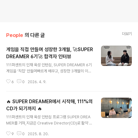
더보기
People
의 다른 글
게임을 직접 만들며 성장한 3개월, 🚀SUPER
DREAMER 6기🚀 합격자 인터뷰
글 내용
111퍼센트의 인재 육성 인턴십, SUPER DREAMER 6기
게임을 ‘직접’ 만들며빠르게 배우고, 성장한 3개월의 이야
기를 담았습니다.슈퍼드리머 6기 합격자제로님와 아이비
6
0
2026. 4. 9.
님의 이야기를 통해✅ SUPER DREAMER 인턴십이 어떻
게 운영되는지 알 수 있어요.✅ 111퍼센트의 빠른 개발 방
식과 협업 문화를 엿볼 수 있어요.✅ 인턴에서 정규직으로
🔥 SUPER DREAMER에서 시작해, 111%의
이어지는 성장 경로를 그려볼 수 있어요. 슈퍼드리머는 세
상에 없는 즐거움을 발명하는111퍼센트만의 창의적인 인
CD가 되기까지 🔥
글 내용
재 육성 인턴십 프로그램입니다. 2021년 1기를 시작으로
111퍼센트의 인재 육성 인턴십 프로그램 SUPER DREA
매 기수마다 새로운 도전과 성장을 만들어온 슈퍼드리머,6
MER를 거쳐,지금은 Creative Director(CD)로 활약 중
기는 조금 더 특별했는데요. ( •̀ ω •́ )✧ 무려 30명,역대
인 두 사람이 있습니다. 111퍼센트에서는 경력과 상관없이
가장 많은 인원을 선발하며 다양한 가능성을 가진 인재들
9
0
2025. 8. 20.
실력과 가능성을 인정받으면,새로운 역할을 맡을 수 있는