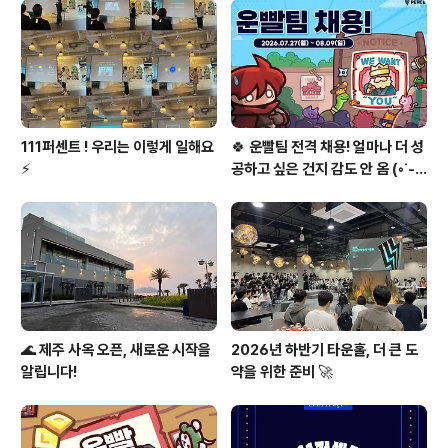
일 정도로 많은 분들이 지원해 주셨어요! 많은 관심에 다시
한번 더 감사드립니다. ❤️이번 슈퍼드리머 4기로 입사하여
정규직 전환까지 합격한 컨티뉴님, 히포님의 인터뷰를 진
행했..
111퍼센트 ! 우리는 이렇게 일해요
🍀 운빨팀 전격 채용! 얼마나 더 성
⚡
공하고 싶은 건지 감도 안 옴 (◦︎˙-˙
◦︎)♥️
🌊 제주 사옥 오픈, 새로운 시작을
2026년 하반기 타운홀, 더 큰 도
알립니다!
약을 위한 준비 🚀