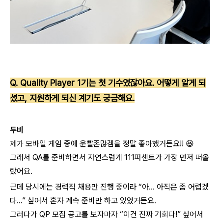
Q. Quality Player 1기는 첫 기수였잖아요. 어떻게 알게 되
셨고, 지원하게 되신 계기도 궁금해요.
두비
제가 모바일 게임 중에
운빨존많겜
을 정말 좋아했거든요!! 😆
그래서 QA를 준비하면서
자연스럽게 111퍼센트가 가장 먼저 떠올
랐어요.
근데 당시에는 경력직 채용만 진행 중이라
“아… 아직은 좀 어렵겠
다…” 싶어서
혼자 계속 준비만 하고 있었거든요.
그러다가 QP 모집 공고를 보자마자
“이건 진짜 기회다!” 싶어서