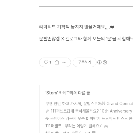
리미티트 기획팩 놓치지 않을거에요,,,,❤️
운빨존많겜 X 켈로그와 함께 오늘의 '운'을 시험해
1
구독하기
'
Story
' 카테고리의 다른 글
구경 한번 하고 가시게, 운빨스토어🎁 Grand Open!
🎉 111퍼센트답게 축하해볼까요? 10th Anniversary
☕ 스페이스 라운지 오픈 & 하반기 프로젝트 테스트 현
111퍼센트 ! 우리는 이렇게 일해요⚡
(0)