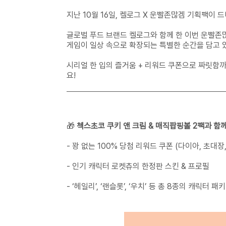
지난 10월 16일, 켈로그 X 운빨존많겜 기획팩이 드
글로벌 푸드 브랜드 켈로그와 함께 한 이번 운빨존
게임이 일상 속으로 확장되는 특별한 순간을 담고 
시리얼 한 입의 즐거움 + 리워드 쿠폰으로 짜릿함
요!
🎁
첵스초코 쿠키 앤 크림 & 매직팝핑볼 2팩과 함
- 꽝 없는 100% 당첨 리워드 쿠폰 (다이아, 초대장,
- 인기 캐릭터 로켓츄의 한정판 스킨 & 프로필
- ‘헤일리’, ‘랜슬롯’, ‘우치’ 등 총 8종의 캐릭터 패키지