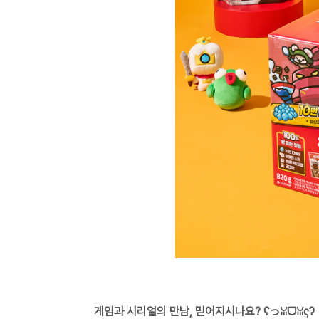
게임과 시리얼의 만남, 믿어지시나요? ʕっꈍᗜꈍςʔ