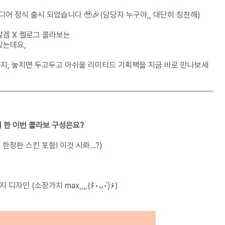
디어 정식 출시 되었습니다 🥹🎉(담당자 누구야,, 대단히 칭찬해)
많겜 X 켈로그 콜라보는
있는데요,
까지, 놓치면 두고두고 아쉬울 리미티드 기획팩을 지금 바로 만나보세
께 한 이번 콜라보 구성은요?
 한정판 스킨 포함! 이것 시롸...?)
 디자인 (소장가치 max,,,,(۶•̀ᴗ•́)۶)