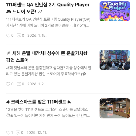
하고,유저의 손맛과 직관으로 게임의 재미를 평가하는 유
111퍼센트 QA 인턴십 2기 Quality Player
저 평가단입니다. 🌍 글로벌 차트 TOP 100에 들어갈 게
🎮 드디어 오픈! 🎉
임을 귀신같이 알아맞히는 ‘손’을 뜻하지요. 후훗 (´▽`ʃ♡
글 내용
ƪ) 💫 재미 평가는 이렇게 진행되고 있어요재미 평가는 11
111퍼센트의 QA 인턴십 프로그램 Quality Player(QP)
1명의 구성원으로 구성된‘TOP 100손 위원단’과 함께 진
가지난 1기에 이어 드디어 2기로 돌아왔습니다! \^o^/(기
행됩니다. 상반기 개발 중인 프로젝트를 가장 먼저 플레이
다리셨던 분들 계시죠? 👀) 🔎 QP(Quality Player)란?1
작성시간
0
0
2026. 1. 15.
하고,복잡한 설문 없이 간단한 별점 평가를 남깁니다. 매..
11퍼센트 게임의 첫 번째 Player로서,플레이 과정에서 발
견되는 다양한 이슈를 분석·추적하고 개선 제안을 통해 게
임의 품질과 재미를 한 단계 더 끌어올리는 QA 인턴십 프
🎉 새해 운빨 대잔치! 성수에 뜬 운빨가챠샵
로그램입니다. 단순한 테스트를 넘어, 완성도 높은 게임을
팝업 스토어
만드는 전 과정에 직접 참여하며QA로서의 사고방식과 실
글 내용
무 역량을 함께 키워갈 수 있습니다. 111퍼센트 게임의 첫
새해 첫날부터 운빨 풀충전하고 싶다면? 지금 성수에서 열
번째 Player가 되어, 더 좋은 게임을 함께 만들어가는 경
리고 있는 운빨가챠샵 팝업 스토어에 주목하세요!!! (✿◡
험을 시작해보세요! ✨ ✔️ 모집 분야 : 게임 QA ✔️ 모집 기
‿◡) 🎁 팝업에서 뭐가 그렇게 재밌어?- 한 번 돌리면 멈
작성시간
0
0
2026. 1. 2.
간 : 1월 15일(목) ~ ..
출 수 없는 손맛! 꽝 없는 가챠로 피규어 획득!- 피규어 조합
을 통해 갖고 싶은 보너스 상품까지- 레벨이 올라갈수록 굿
즈 선택권 / 한정 스킨 등 보상이 더 좋아진다는 사실! 👉
🎄크리스마스를 맞은 111퍼센트🎄
단순히 “뽑는 재미”를 넘어서 어떻게 조합할지 고민하는
글 내용
12월을 맞아 111퍼센트도 크리스마스 준비를 끝냈어요.
재미까지 있는 게 포인트!! 📍 팝업 안내- 장소: 성수역 3번
🧑‍🎄입구에 들어서면 가장 먼저 눈에 들어오는 건 반짝이
출구 앞 (서울시 성동구 아차산로 116)- 기간: 2026년 1
는 크리스마스 트리 🎄✨ (트리 볼 때마다 기분 좋은 건 나
월 1일(목) ~ 1월 7일(수)- 운영 시간: 10:00 ~ 22:00(※
뿐만 아니자나 ~ (´▽`ʃ♡ƪ)) 사내 카페 퍼카페 역시 겨울
1/7은 20:00까지 운영) 💡 방문 전 알아두면 좋아요!- 10
작성시간
1
0
2025. 12. 11.
분위기 가득~ ☃️ 크리스마스 데코와 함께 한층 포근해진
0% 현장 예약제로 ..