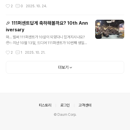
올라111퍼센트가 왜 6개월 개발 프로세스를 가지게 되었
는 운빨 실용템부터✔️ 피규어, 카라비너, 키캡 등 운빨 덕후
작성시간
2
0
2025. 10. 24.
는지,우리의 코어 밸류와 문화,그리고 111퍼센트에 입..
템까지....♥️✔️ 스토어 첫 구매라면? 선착순으로 한정판 배
틀카드 무조건 증정! 임직원분들도 오픈 직후부터뜨거운
관심으로 상품을 구매해 주셨다는 소식이…! (❁´◡`❁)(후
🎉 111퍼센트답게 축하해볼까요? 10th Ann
기까지 이어지는 찐사랑 💫) 그래서 어디서 살 수 있다고요
iversary
⁉️👉 운빨 스토어 바로가기 면접 보러 오시면 1층 로비에
글 내용
서 운빨 굿즈 실물을 직접 볼 수 있는 건 안 비밀 ! 👀(사진
와… 벌써 111퍼센트가 10살이 되었다니 믿겨지시나요?
보다 실물이 더 귀엽습니다. 주의 요망 😳🩷) 신상 굿즈들
🥹✨지난 10월 13일, 드디어 111퍼센트가 10번째 생일을
이 앞으로도 업데이트될 예정이니, 많이 기대해 주세요~🍀
맞이했습니다! 새로 오픈한 스페이스 라운지에서 열린 이
작성시간
2
1
2025. 10. 21.
번 10주년 기념 행사는 웃음과 환호, 그리고 “10년 동안 참
많이 달려왔구나” 하는 뭉클함이 가득했던 하루였어요. 한
자리에 모인 구성원들의 웃음과 함성으로 사옥이 떠나갈
더보기
뻔했다는 소문이… (진짜예요) 어느 날 케일님에게 받은 초
대장에 심장이 뛰기 시작하는데,,,,🚀 CEO의 10주년 스페
셜 메시지 행사의 시작은 토니 님의 10주년 기념 메시지로
포문을 열었습니다. "111%의 지난 10년, 그리고 앞으로 만
들어갈 10년의 이야기" ‘새롭고 재미있는 룰을 발명한
다’는 미션 아래 우리가 어떤 길을 걸어왔는지, 토니 님의
의안내
티스토리
로그인
고객센터
메시지에..
© Daum Corp.