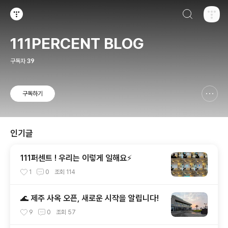
검색하기
티스토리
111PERCENT BLOG
구독자
39
구독하기
신고하기 레이어
열기
인기글
111퍼센트 ! 우리는 이렇게 일해요⚡
1
0
조회
114
🌊 제주 사옥 오픈, 새로운 시작을 알립니다!
9
0
조회
57