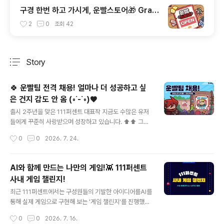
구경 한번 하고 가시게, 운빨스토어🎁 Gran
d Open!🎉
2
0
조회
42
Story
분류 전체보기
주요 글 목록
🍀 운빨팀 전격 채용! 얼마나 더 성공하고 싶
은 건지 감도 안 옴 (◦︎˙-˙◦︎)♥️
글 내용
출시 2주년을 맞은 111퍼센트 대표작 지금도 수많은 유저
들에게 꾸준히 사랑받으며 성장하고 있습니다. ⬆️⬆️ 그런
데 운빨팀...아직도 만족을 모릅니다. 더 오래 사랑받는 게
작성시간
0
0
2026. 7. 24.
임을 만들기 위해오늘도 다음 재미를 고민하고 있습니다.
(ง •_•)ง 운빨팀에 합류하여의 다음 재미를 함께 만들어주
세요. \^o^/ 운빨팀, 이런 분들을 찾고 있어요 🫵 인재상은
AI와 함께 만드는 나만의 게임!👾 111퍼센트
단 ☝️ 재미있는 게임은일을 재미있어하는 사람들이 만듭니
사내 게임 챌린지!
다. 🚀 팀, 전직군 채용 중! 게임 클라이언트 개발자2D 게
글 내용
임 그래픽 디자이너UI·UX 디자이너이펙터밸런싱 기획자
최근 111퍼센트에서는 구성원들의 기발한 아이디어를AI를
📅 서류 접수 기간 놓치지 마세요!서류 접수 : 7/27(월) ~
통해 실제 게임으로 구현해 보는 '게임 챌린지'를 진행했습
8/9(일) 23:59
니다! ✨ 이번 챌린지에서는 30초 이내의 플레이 가능한
작성시간
0
0
2026. 7. 16.
미니 게임을 자유 주제로 제작했으며코딩 경험이 없는 구