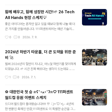
성원도 AI와 함께 자신만의 게임을 만들어 출품하였는데
요. 이 챌린지가 가능했던 이유는바로 !!!! 111퍼센트에서
함께 배우고, 함께 성장한 시간!🌱 26 Tech
자체 개발한 AI 게임 바이브 코딩 툴 덕분입니다.♥️ \^o^/
All Hands 현장 스케치💡
아직은 외부 공개 전이라 이름을 공개할 수는 없지만 ㅎㅎ
글 내용
만들고 싶은 게임을 채팅으로 설명하면 AI가 이를 즉시 플
좋은 아이디어는 혼자만 알고 있을 때보다 함께 나눌 때 더
레이 가능한 게임으로 구현해 주고완성된 게임은 별도의
큰 가치를 만들어냅니다. 111퍼센트에서는 매년 기술지원
설치 없이 웹에서 바로 플레이하고 테스트할 수 있는 것이
팀이 'Tech All Hands'를 통해다양한 기술과 업무 경험
작성시간
0
0
2026. 7. 9.
특징입니다. ✨ AI의 도움을 받아 누구나 자신의 아이디어
을 공유하고 있는데요. 올해는 그 현장에 직접 다녀왔습니
를 실제 게임으로..
다! ╰(*°▽°*)╯기존에는 개발자를 대상으로 기술과 경
험을 공유하는 기술 세미나로 진행되어 왔지만,올해는 한
2026년 하반기 타운홀, 더 큰 도약을 위한 준
걸음 더 나아가 111퍼센트 구성원들이 직무와 부서를 넘어
비 🚀
각자의 경험과 노하우를 공유하는 지식 쉐어의 장으로 확
글 내용
장된 '26 Tech All Hands' ! 🚀 개발, 마케팅, 경영지원
벌써 2026년의 절반이 지나고, 어느덧 하반기를 맞이하게
등 다양한 직무의 구성원들이 발표자로 참여해실제 업무에
되었습니다. 🌱 시간 진짜 빠르다는 생각이 드는데요 ... ʕ๑
서 얻은 경험과 시행착오, 기술 활용 노하우 등 다양한 이야
•ﻌ•๑ʔ111퍼센트도 지난 상반기를 돌아보고앞으로의 방
작성시간
1
0
2026. 7. 1.
기를 공유해주셨는데요! 발표를 들으며 "이런 방식도 있었
향을 함께 공유하는 하반기 타운홀을 진행했습니다! 먼저
구나!..
토니님(CEO)께서 상반기의 주요 성과를 되짚어보며,그 동
안의 여정을 구성원들과 함께 돌아보는 시간을 가졌습니
⚽ 대한민국 첫 승 ฅʕ˶•ﻌ•˶ʔฅ♡ 111퍼센트
다. ٩꒰｡•‿•｡꒱۶ 이어 변화하는 환경에 맞춰 더욱 빠르고
월드컵 응원 이벤트 스케치
유연하게 도전하기 위한조직개편과 새로운 개발 프로세스
글 내용
를 소개하고,앞으로의 개발 방향과 핵심 전략도 함께 공유
드디어 월드컵이 돌아왔습니다!!!!! 🎊 - ̗̀(⌯ˊᗜˋ⌯) ̖́- 4년에
해 주셨습니다. 특히 스팀 플랫폼 진출에 대한 구상과 하반
한 번뿐인 축제인 만큼,111퍼센트도 이 특별한 순간을 그냥