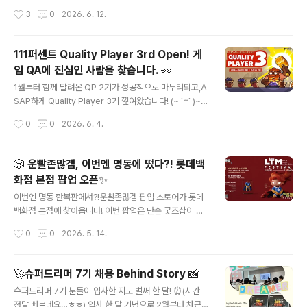
기에 추진될 다양한 사업들도 함께 공개되었는데요. +_+
지나칠 수 없었는데요. 😎 태극전사들의 첫 경기인 대한민
작성시간
3
0
2026. 6. 12.
모바일을 넘어 더 넓은 플랫폼에서 새로운 재미를 선보이
국 VS 체코 경기를사우분들과 함께 응원하기 위해 월드컵
기 위한 준비가 본격적으로 시..
단체 응원 이벤트를 진행했습니다! 💗 이번 이벤트는 월드
컵을 함께 즐기며 잠시 업무에서 벗어나 리프레시하고,동
111퍼센트 Quality Player 3rd Open! 게
료들과 자연스럽게 교류하며 조직에 활력을 더하는 시간을
임 QA에 진심인 사람을 찾습니다. 👀
만들어보고자 준비되었는데요! ദ്ദി( ˃ ᵕ ˂ദ്ദി) 평소에는 각자
글 내용
의 자리에서 열심히 달리던 구성원들이이날만큼은 모두 한
1월부터 함께 달려온 QP 2기가 성공적으로 마무리되고,A
자리에 모여치킨🍗, 피자🍕 그리고 시원한 맥주🍻와 함께
SAP하게 Quality Player 3기 낉여왔습니다! (~ ˙꒳​˙ )~
대한민국의 첫 승을 응원했습니다! ◞( ˙ ꒳ ˙ )◜◝( ˙ ꒳ ˙ )◟ 골
🌸(~ ˙꒳​˙ )~🌸 (~ ˙꒳​˙ )~🌸 게임을 누구보다 사랑하고, Q
작성시간
0
0
2026. 6. 4.
찬스마다 터져 나오는 ..
A라는 직무에 진심인 분들을 위한111퍼센트의 QA 인턴십
프로그램 Quality Player를 지금 소개합니다! Quality Pl
ayer란? ʕ⸝⸝•ﻌ•⸝⸝ʔ♡111퍼센트 게임의 첫 번째 Playe
🎲 운빨존많겜, 이번엔 명동에 떴다?! 롯데백
r로서,플레이 과정에서 발견되는 다양한 이슈를 분석·추적
화점 본점 팝업 오픈✨
하고,개선 제안을 통해 게임의 품질과 재미를 한 단계 더 끌
글 내용
어올리는 QA 인턴십 프로그램이에요. 단순한 테스트를 넘
이번엔 명동 한복판에서?!운빨존많겜 팝업 스토어가 롯데
어 완성도 높은 게임을 만드는 전 과정에 참여하며 QA로
백화점 본점에 찾아옵니다! 이번 팝업은 단순 굿즈샵이 아
서의 사고방식과 실무 역량을 함께 키워갈 수 있답니다! 이
닙니다 👀무려 ‘방탈출 콘셉트’로 진행되는 특별한 팝업 스
작성시간
0
0
2026. 5. 14.
런 분과 함..
토어인데요! ╰(*°▽°*)╯ 짜릿한 탈출 미션부터이번 팝
업에서만 만나볼 수 있는 한정판 스킨 & 신규 굿즈까지 🎁
운빨 유저라면 절대 놓칠 수 없는 콘텐츠들로 가득 준비되
🚀슈퍼드리머 7기 채용 Behind Story 📸
어 있습니다!! 뭐가 그렇게 재밌어?도심 한복판에서 즐기는
글 내용
슈퍼드리머 7기 분들이 입사한 지도 벌써 한 달! ⏰(시간
‘운빨’ 방탈출 체험!탈출 성공 시 인게임 재화 쿠폰까지 GE
정말 빠르네요…ㅎㅎ) 입사 한 달 기념으로,2월부터 차근
T ✨이번 팝업에서 최초 공개되는 신규 굿즈 라인업최대 7