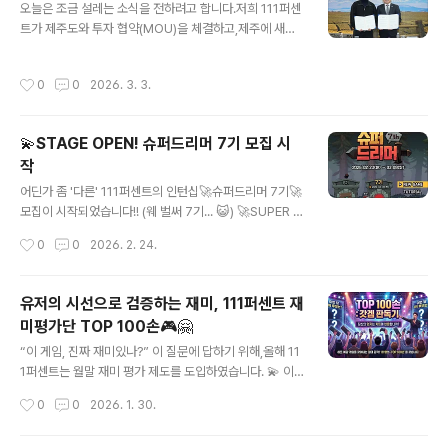
와 함께 더 큰 도약을 다짐하는 자리였답니다. (화기애애
오늘은 조금 설레는 소식을 전하려고 합니다.저희 111퍼센
(´▽`ʃ♡ƪ) ) 또한, 제주에서의 첫 출발을 기념하며 인근
트가 제주도와 투자 협약(MOU)을 체결하고,제주에 새로
이웃분들께 이사 기념 떡을 나눠드리기도 했습니다.🤝앞으
운 오피스를 설립하게 되었습니다. (●'◡'●) 모바일 중심
로 제주와 함께 많은 이야기를 써내려가고자 합니다! ㄟ(≧
이었던 기존 사업 영역을 넘어,PC 및 글로벌 스팀(Stea
작성시간
0
0
2026. 3. 3.
◇≦)ㄏ ✅..
m) 플랫폼 등 신사업 확장의 개발 거점으로 선택한 곳이바
로 제주!!!! 🐬🌊바다가 보이는 공간에서 새로운 시도,영감
이 샘솟는 환경에서얼마나 멋진 게임이 탄생할지 벌써 기
💫STAGE OPEN! 슈퍼드리머 7기 모집 시
대만땅! 💞(제주 사옥은 현재 열심히 🚧공사 중🚧으로, 첨
작
부된 사진은 공사 전 모습입니다!) 이번 제주 진출은 단순한
글 내용
오피스 확장이 아니라111퍼센트의 다음 스테이지라고 생
어딘가 좀 '다른' 111퍼센트의 인턴십🚀슈퍼드리머 7기🚀
각합니다!!⚡111퍼센트⚡는 지금, 스테이지를 함께 열어갈
모집이 시작되었습니다!! (웨 벌써 7기... 😺) 🚀SUPER D
스팀 게임 개발 동료들을 찾고 있어요!! (✿◡‿◡)✔️ PC/
REAMER?슈퍼드리머는 2021년 첫 기수를 시작으로 7
작성시간
0
0
2026. 2. 24.
Stea..
기까지 이어오며,지속적인 개선과 고도화를 통해 안정적으
로 자리 잡은 111퍼센트의 대표 '시그니처 인턴십 프로그
램'입니다. 🤜- ̗̀✨ ̖́-🤛🤗 슈퍼드리머는 이런 분을 기다립
유저의 시선으로 검증하는 재미, 111퍼센트 재
니다!- 게임을 사랑하며, 상상력과 창의력으로 세상을 놀라
미평가단 TOP 100손🎮🤗
게 할 준비가 된 분- 빠른 실행과 다양한 도전을 통해 폭발
글 내용
적인 성장을 만들어가고 싶은 분- 자신이 만든 게임으로 글
“이 게임, 진짜 재미있나?” 이 질문에 답하기 위해,올해 11
로벌 시장에 임팩트를 남기고 싶은 분- 인턴십을 시작으로
1퍼센트는 월말 재미 평가 제도를 도입하였습니다. 💫 이
정규직 전환까지 진지하게 도전하고 싶은 분✔️ 모집 분야 :
재미 평가를 맡아 진행하는 위원단이 바로111퍼센트의 재
작성시간
0
0
2026. 1. 30.
클라이언트, 2D그래픽✔️ 모집 기간 : 2월 23일..
미 평가단, TOP 100손입니다. 🖐️ TOP 100손이란?TO
P 100손은상반기 개발 중인 프로젝트를 가장 먼저 플레이