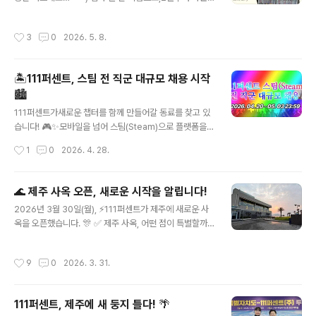
차근 준비해온슈퍼드리머 7기 채용 이야기를 가볍게 공유
0% 할인 랜덤박스 한정 판매구매 금액에 따라 헤일리 신
해보려 합니다 🙂 🎨 배너 제작 채용 캠페인의 시작은 배너
화/불멸 한정판 스킨 증정!특히 이번 팝업은1층 체험존과 9
작성시간
3
0
2026. 5. 8.
제작이 아닐까? 하는데요. 많은 분들의 관심을 끌고자연스
층 굿즈샵으로 나뉘어 운영되는데요! 1층에서는 가볍게 쉬
럽게 유입으로 이어질 수 있도록항상 고민이 많습니다. ╰
어가며 게임도 즐길 ..
(*°▽°*)╯ 이번 7기 채용 배너를 제작할 때도어떤 IP를
🏝️111퍼센트, 스팀 전 직군 대규모 채용 시작
어떻게 활용하면 좋을지 이야기를 정말 많이 나눴는데요
🏙️
👀 6기 인터뷰 당시 많은 분들이‘용사님 돌았어요’를 언급
글 내용
해주셨던 기억이 나서, 게임이 더 많이 사랑받았으면 하는
111퍼센트가새로운 챕터를 함께 만들어갈 동료를 찾고 있
마음으로이번에는 용돌 IP를 활용해보게 되었습니다 ✨ A
습니다! 🎮✨모바일을 넘어 스팀(Steam)으로 플랫폼을
D님과 함께 아이데이션을 진행하며“게임을 시작하는 순간
확장 중인 지금 ⚡ 우리는 우리만의 기준을 만들어가며,더
작성시간
1
0
2026. 4. 28.
의 설렘,미지의 세계로..
나은 방향을 함께 찾아가는 중이에요. 🙌 그래서, 이런 분
들을 기다리고 있습니다 ╰(°▽°)╯ 🍊 스팀 게임에 대한
관심과 열정이 넘치는 분🌿 자연 속에서 크리에이티브하게
🌊 제주 사옥 오픈, 새로운 시작을 알립니다!
일해보고 싶은 분🌊 제주에서 새로운 도전을 시작해보고
글 내용
2026년 3월 30일(월), ⚡111퍼센트가 제주에 새로운 사
싶은 분 오픈 포지션을 확인해보세요! (´▽`ʃ♡ƪ)[ JEJU
옥을 오픈했습니다. 🎊 ✅ 제주 사옥, 어떤 점이 특별할까
Office🍊]게임 클라이언트 개발자2D·3D 그래픽 디자이
요? 🤗- 자연을 가까이에서 느낄 수 있는 업무 환경 🌊- 외
너2D·3D 애니메이터UI·UX 디자이너이펙터밸런싱 기획
부 환경에 방해 받지 않고 집중할 수 있는 환경 - 유연한 사
자[SEOUL Office🏙️]브랜드 마케터커뮤니티 매니저 (영
작성시간
9
0
2026. 3. 31.
고와 창의적인 시도를 가능하게 하는 공간 오픈을 기념하
어 / 중국어)콘텐츠 크리에이터 서류 접수 기간 놓치지 마
여 제주 사옥에서는 구성원들과 함께 타운홀을 진행하며
세..
새로운 시작을 나누는 시간을 가졌는데요. 💫비양도를 바
111퍼센트, 제주에 새 둥지 틀다! 🌴
라보며, 111퍼센트가 만들어갈 다음 스테이지에 대한 기대
글 내용