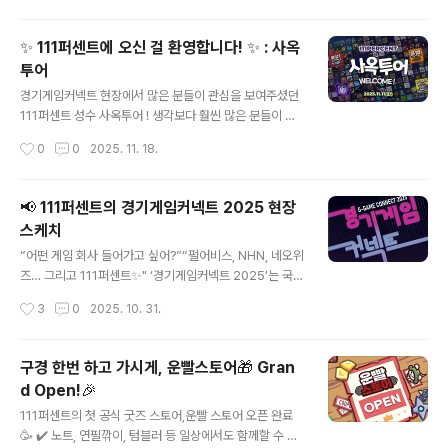
공간에서연말 감성을 뿜뿜 느낄 수 있답니다...♥️ 겨울을 맞
아 신메뉴도 출시했는데요! - 바로 겨울하면 빠질 수 없는
✨ 111퍼센트에 오신 걸 환영합니다! ✨ : 사옥
호빵 ( 호 호 ~ 불어드세요~ 😏)- 111퍼센트 구성원들의
투어
아침을 든든하게 책임져줄 샐러드 샌드위치까지! 🥗 날씨
글 내용
가 추워지고 한 해가 마무리되면서 각자 이런 저런 고민이
경기게임커넥트 현장에서 많은 분들이 관심을 보여주셨던
많으실 텐데요. 저희가 준비한 작은 변화들이조금이라도 1
111퍼센트 성수 사옥투어 ! 생각보다 훨씬 많은 분들이 신
11퍼센트 구성원분들의 겨울을 따뜻하게 채워주면 좋겠습
청해 주셔서저희도 감사한 마음으로 준비했답니다... ♥️(다
작성시간
0
0
2025. 11. 18.
니다...
시 한 번 당첨되신 분들 너무 축하드려요! (❁´◡`❁)) 🏢 1
층 로비부터 111% 분위기 ON 🎶오후 3시, 로비로 들어오
자마자 들려오는 건운빨존많겜, 랜덤다이스 BGM들! 111
📢 111퍼센트의 경기게임커넥트 2025 현장
퍼센트 게임을 해보신 분이라면“어? 이거 알아!” 하며 바로
스케치
반응할 만큼 익숙한 노래들로 기대감 🆙 🆙 그리고 옆에는
글 내용
운빨 굿즈들이 가득!다들 한참을 구경해주셨답니다! 👀 (역
“어떤 게임 회사 들어가고 싶어?”“펄어비스, NHN, 네오위
시 사진이 귀여움을 못 담죠?) 로비에서 간단한 일정 안내
즈… 그리고 111퍼센트✨" ‘경기게임커넥트 2025’는 국내
와 유의사항을 안내해 드린 뒤,본격적인 투어 출발~! 🙌
외 게임 개발자, 게이머, 산업 관계자가 함께하는 게임 산업
작성시간
3
0
2025. 10. 31.
🎧 8층 스튜디오 : 호세님의 깜짝 등장사옥 이..
교류 행사입니다. \^o^/이번 행사에서는 취업설명회·상담
회·글로벌 세미나·FGT 등 다양한 프로그램이 진행되었는
데요! 111퍼센트는 그중 10/30(목) 취업설명회와 취업상
구경 한번 하고 가시게, 운빨스토어🎁 Gran
담회 세션에 참여했습니다. 그러면, 국내 주요 게임사들이
d Open!🎉
참가한 경기게임커넥트 현장 스케치 직접 보러 가실까요?
글 내용
👇👇 🎤 1. 취업설명회 : 111퍼센트를 소개합니다 :) 오전에
111퍼센트의 첫 공식 굿즈 스토어,운빨 스토어 오픈 완료
진행된 취업설명회에서는 강정환 인사팀장님께서 무대에
🥳 ✔️ 노트, 연필깎이, 텀블러 등 일상에서도 함께할 수 있